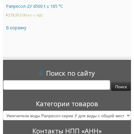
Рапресол-2У d500 t ≤ 185 °C
₽
278,913.00
в т.ч. НДС
В корзину
Поиск по сайту
Найти:
Категории товаров
Контакты НПП «АНН»