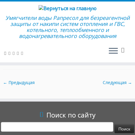
Умягчители воды Рапресол для безреагентной
защиты от накипи систем отопления и ГВС,
котельного, теплообменного и
Перейти
водонагревательного оборудования
к
Главная
»
Отзывы
»
Экспертное заключение
»
9
содержимому
9
← Предыдущая
Следующая →
Поиск по сайту
Найти: