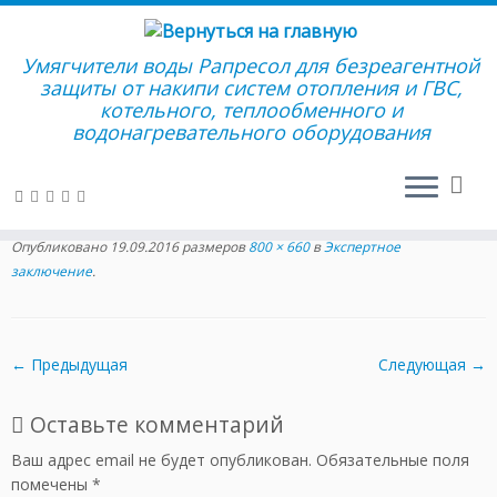
Умягчители воды Рапресол для безреагентной
защиты от накипи систем отопления и ГВС,
котельного, теплообменного и
Перейти
водонагревательного оборудования
к
Главная
»
Отзывы
»
Экспертное заключение
»
7
содержимому
7
Опубликовано
19.09.2016
размеров
800 × 660
в
Экспертное
заключение
.
← Предыдущая
Следующая →
Оставьте комментарий
Ваш адрес email не будет опубликован.
Обязательные поля
помечены
*