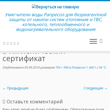
Умягчители воды Рапресол для безреагентной
защиты от накипи систем отопления и ГВС,
котельного, теплообменного и
Перейти
водонагревательного оборудования
к
Главная
»
Товары
»
Рапресол-1 d60 t ≤ 90 °C
»
гигиенический
содержимому
сертификат
гигиенический
сертификат
Опубликовано
05.09.2016
размеров
704 × 996
в
Рапресол-1 d60 t ≤ 90 °C
.
← Предыдущая
Следующая →
Оставьте комментарий
Ваш адрес email не будет опубликован.
Обязательные поля