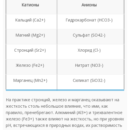
Катионы
Анионы
Кальций (Ca2+)
Гидрокарбонат (HCO3-)
Магний (Mg2+)
Сульфат (SO42-)
Стронций (Sr2+)
Хлорид (Cl-)
Железо (Fe2+)
Нитрат (NO3-)
Марганец (Mn2+)
Силикат (SiO32-)
На практике стронций, железо и марганец оказывают на
жесткость столь небольшое влияние, что ими, как
правило, пренебрегают. Алюминий (Al3+) и трехвалентное
железо (Fe3+) также влияют на жесткость, но при уровнях
рН, встречающихся в природных водах, их растворимость