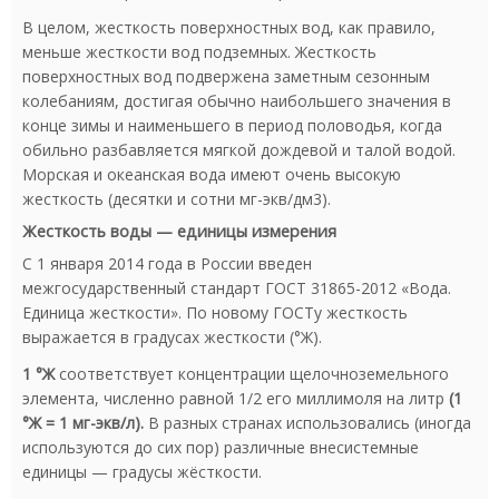
В целом, жесткость поверхностных вод, как правило,
меньше жесткости вод подземных. Жесткость
поверхностных вод подвержена заметным сезонным
колебаниям, достигая обычно наибольшего значения в
конце зимы и наименьшего в период половодья, когда
обильно разбавляется мягкой дождевой и талой водой.
Морская и океанская вода имеют очень высокую
жесткость (десятки и сотни мг-экв/дм3).
Жесткость воды — единицы измерения
С 1 января 2014 года в России введен
межгосударственный стандарт ГОСТ 31865-2012 «Вода.
Единица жесткости». По новому ГОСТу жесткость
выражается в градусах жесткости (°Ж).
1 °Ж
соответствует концентрации щелочноземельного
элемента, численно равной 1/2 его миллимоля на литр
(1
°Ж = 1 мг-экв/л).
В разных странах использовались (иногда
используются до сих пор) различные внесистемные
единицы — градусы жёсткости.