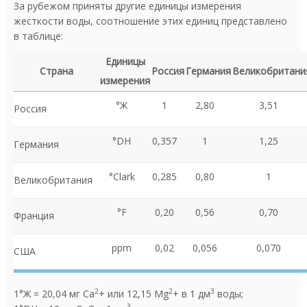
За рубежом приняты другие единицы измерения
жесткости воды, соотношение этих единиц представлено
в таблице:
Единицы
Страна
Россия
Германия
Великобритани
измерения
°Ж
1
2,80
3,51
Россия
°DH
0,357
1
1,25
Германия
°Clark
0,285
0,80
1
Великобритания
°F
0,20
0,56
0,70
Франция
ppm
0,02
0,056
0,070
США
2
2
3
1°Ж = 20,04 мг Ca
+ или 12,15 Mg
+ в 1 дм
воды;
3