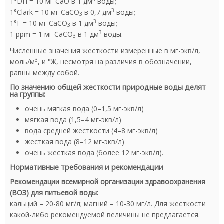
1°DH = 10 мг CaO в 1 дм
воды;
3
1°Clark = 10 мг CaCO
в 0,7 дм
воды;
3
3
1°F = 10 мг CaCO
в 1 дм
воды;
3
3
1 ppm = 1 мг CaCO
в 1 дм
воды.
3
Численные значения жесткости измеренные в мг-экв/л,
3
моль/м
, и °Ж, несмотря на различия в обозначении,
равны между собой.
По значению общей жесткости природные воды делят
на группы:
очень мягкая вода (0–1,5 мг-экв/л)
мягкая вода (1,5–4 мг-экв/л)
вода средней жесткости (4–8 мг-экв/л)
жесткая вода (8–12 мг-экв/л)
очень жесткая вода (более 12 мг-экв/л).
Нормативные требования и рекомендации
Рекомендации всемирной организации здравоохранения
(ВОЗ) для питьевой воды:
кальций – 20-80 мг/л; магний – 10-30 мг/л. Для жесткости
какой-либо рекомендуемой величины не предлагается.