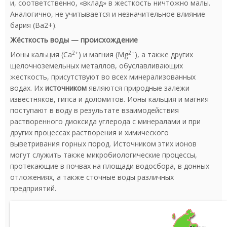
и, соответственно, «вклад» в жесткость ничтожно малы.
Аналогично, не учитывается и незначительное влияние
бария (Ва2+).
Жёсткость воды — происхождение
2+
2+
Ионы кальция (Ca
) и магния (Mg
), а также других
щелочноземельных металлов, обуславливающих
жесткость, присутствуют во всех минерализованных
водах. Их
источником
являются природные залежи
известняков, гипса и доломитов. Ионы кальция и магния
поступают в воду в результате взаимодействия
растворенного диоксида углерода с минералами и при
других процессах растворения и химического
выветривания горных пород. Источником этих ионов
могут служить также микробиологические процессы,
протекающие в почвах на площади водосбора, в донных
отложениях, а также сточные воды различных
предприятий.