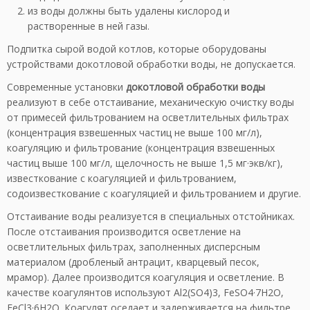
из воды должны быть удалены кислород и
растворенные в ней газы.
Подпитка сырой водой котлов, которые оборудованы
устройствами докотловой обработки воды, не допускается.
Современные установки
докотловой обработки воды
реализуют в себе отстаивание, механическую очистку воды
от примесей фильтрованием на осветлительных фильтрах
(концентрация взвешенных частиц не выше 100 мг/л),
коагуляцию и фильтрование (концентрация взвешенных
частиц выше 100 мг/л, щелочность не выше 1,5 мг·экв/кг),
известкование с коагуляцией и фильтрованием,
содоизвесткование с коагуляцией и фильтрованием и другие.
Отстаивание воды реализуется в специальных отстойниках.
После отстаивания производится осветление на
осветлительных фильтрах, заполненных дисперсным
материалом (дробленый антрацит, кварцевый песок,
мрамор). Далее производится коагуляция и осветление. В
качестве коагулянтов используют Al2(SO4)3, FeSO4·7H2O,
FeCl3·6H2O. Коагулят оседает и задерживается на фильтре.