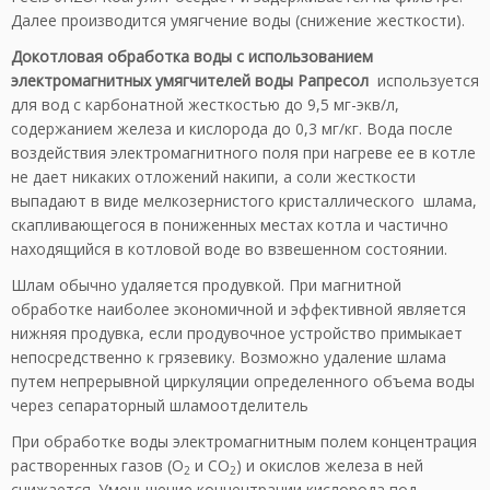
Далее производится умягчение воды (снижение жесткости).
Докотловая обработка воды с использованием
электромагнитных умягчителей воды Рапресол
используется
для вод с карбонатной жесткостью до 9,5 мг-экв/л,
содержанием железа и кислорода до 0,3 мг/кг. Вода после
воздействия электромагнитного поля при нагреве ее в котле
не дает никаких отложений накипи, а соли жесткости
выпадают в виде мелкозернистого кристаллического шлама,
скапливающегося в пониженных местах котла и частично
находящийся в котловой воде во взвешенном состоянии.
Шлам обычно удаляется продувкой. При магнитной
обработке наиболее экономичной и эффективной является
нижняя продувка, если продувочное устройство примыкает
непосредственно к грязевику. Возможно удаление шлама
путем непрерывной циркуляции определенного объема воды
через сепараторный шламоотделитель
При обработке воды электромагнитным полем концентрация
растворенных газов (О
и СО
) и окислов железа в ней
2
2
снижается. Уменьшение концентрации кислорода под