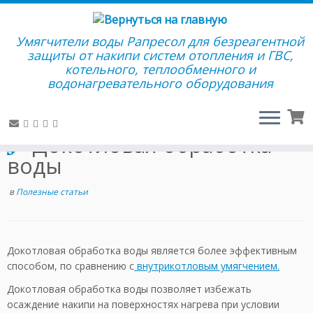
Умягчители воды Рапресол для безреагентной
защиты от накипи систем отопления и ГВС,
котельного, теплообменного и
Перейти
водонагревательного оборудования
к
Главная
»
Полезная информация
»
Полезные статьи
»
содержимому
Докотловая обработка воды
Докотловая обработка
воды
в
Полезные статьи
Докотловая обработка воды является более эффективным
способом, по сравнению с
внутрикотловым умягчением.
Докотловая обработка воды позволяет избежать
осаждение накипи на поверхностях нагрева при условии