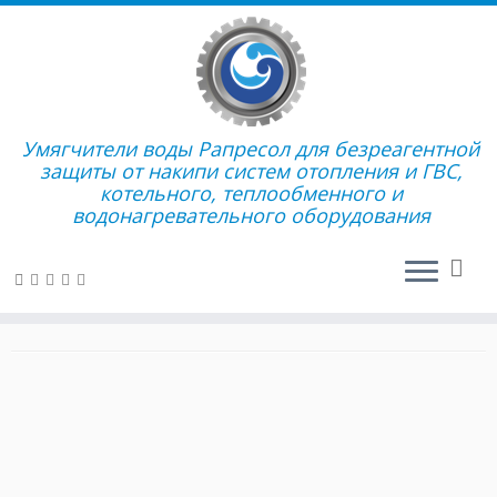
Перейти
Умягчители воды Рапресол для безреагентной
к
Главная
»
Полезная информация
»
Наши новости
»
III
защиты от накипи систем отопления и ГВС,
содержимому
СИБИРСКИЙ ЭКОЛОГИЧЕСКИЙ ФОРУМ
котельного, теплообменного и
водонагревательного оборудования
III СИБИРСКИЙ
ЭКОЛОГИЧЕСКИЙ ФОРУМ
в
Наши новости