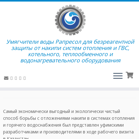
Перейти
Умягчители воды Рапресол для безреагентной
к
Главная
»
Полезная информация
»
Наши новости
»
Сделай
защиты от накипи систем отопления и ГВС,
содержимому
воду мягче, а жизнь комфортнее и ярче
котельного, теплообменного и
водонагревательного оборудования
Сделай воду мягче, а
жизнь комфортнее и ярче
в
Наши новости
Самый экономически выгодный и экологически чистый
способ борьбы с отложениями накипи в системах отопления
и горячего водоснабжения был представлен уфимскими
разработчиками и производителями в ходе рабочего визита
в Казахстан.