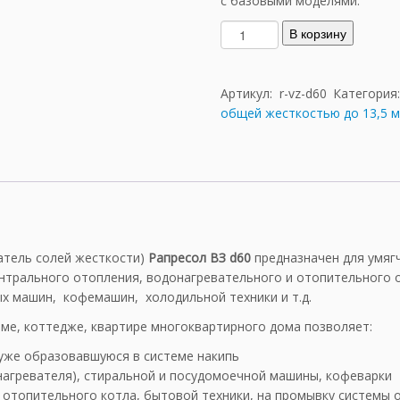
с базовыми моделями.
К
В корзину
о
л
и
Артикул:
r-vz-d60
Категория
ч
общей жесткостью до 13,5 м
е
с
т
в
о
т
о
атель солей жесткости)
Рапресол ВЗ d60
предназначен для умягч
в
нтрального отопления, водонагревательного и отопительного 
а
ых машин, кофемашин, холодильной техники и т.д.
р
а
ме, коттедже, квартире многоквартирного дома позволяет:
Р
уже образовавшуюся в системе накипь
а
нагревателя), стиральной и посудомоечной машины, кофеварки
п
 отопительного котла, бытовой техники, на промывку системы 