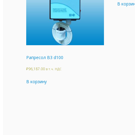
В корзи
Рапресол В3 d100
₽
96,187.00
в т.ч. НДС
В корзину