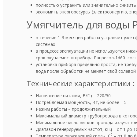
полностью устранить или значительно снизить
экономить энергоресурсы (электроэнергию, эне
Умягчитель для воды 
в течение 1-3 месяцев работы устраняет уже 
системах
в процессе эксплуатации не используются ника
cрок окупаемости прибора Рапресол-1d60 сост
установка прибора предельно проста, не требу
вода после обработки не меняет свой солевой
Технические характеристики :
Напряжение питания, В/Гц – 220/50
Потребляемая мощность, Вт, не более – 5
Режим работы – продолжительный
Максимальный диаметр трубопровода в которо
Минимальное число витков провода излучателя
Диапазон генерируемых частот, кГц – от 1 до 1
0
Температура окружающей среды, C
– от 0 до 6