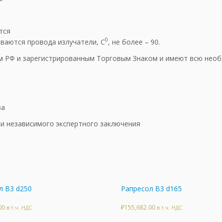
тся
0
ваются провода излучатели, C
, не более – 90.
РФ и зарегистрированным Торговым Знаком и имеют всю необ
за
и независимого экспертного заключения
л В3 d250
Рапресол В3 d165
00
₽
155,682.00
в т.ч. НДС
в т.ч. НДС