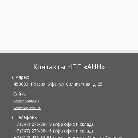
Контакты НПП «АНН»
Адрес:
450003, Россия, Уфа, ул. Силикатная, д. 25
Сайты:
www.annufa.ru
www.rapresol.ru
Телефоны:
+7 (347) 279-88-19
(Уфа офис и склад)
+7 (347) 279-88-16
(Уфа офис и склад)
+7 (917) 421-87-61
(зам. директора Маслов Арсений