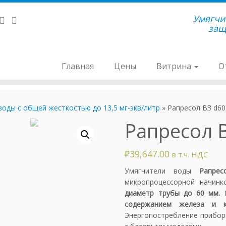
Умягчи
защ
Главная
Цены
Витрина
О
воды с общей жесткостью до 13,5 мг-экв/литр
»
Рапресол ВЗ d60
Рапресол 
₽
39,647.00
в т.ч. НДС
Умягчители воды
Рапре
микропроцессорной начин
диаметр трубы до 60 мм.
содержанием железа и ка
Энергопостребление прибор