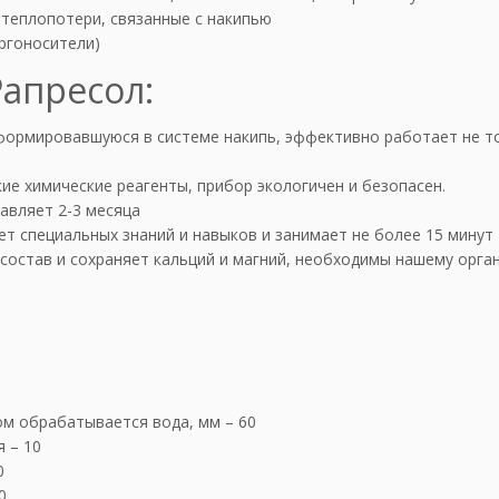
р
 теплопотери, связанные с накипью
е
ргоносители)
с
Рапресол:
о
л
В
сформировавшуюся в системе накипь, эффективно работает не то
З
d
кие химические реагенты, прибор экологичен и безопасен.
6
авляет 2-3 месяца
0
ет специальных знаний и навыков и занимает не более 15 минут
 состав и сохраняет кальций и магний, необходимы нашему орга
м обрабатывается вода, мм – 60
 – 10
0
0